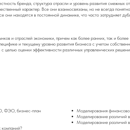
вестность бренда, структура отрасли и уровень развития смежных о
ественный характер. Все они взаимосвязаны, но не всегда понятно,
се они находятся в постоянной динамике, что часто затрудняет ду
нков и отраслей экономики, причем как более ранних, так и боле
пецифике и текущему уровню развития бизнеса с учетом собственн
 с целью оценки эффективности различных управленческих решени
О, ФЭО, бизнес-план
Моделирования финансовог
Моделирование различий в 
Моделирование различий в
х компаний?