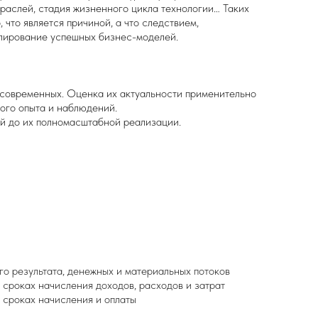
траслей, стадия жизненного цикла технологии… Таких
 что является причиной, а что следствием,
блирование успешных бизнес-моделей.
е современных. Оценка их актуальности применительно
ого опыта и наблюдений.
й до их полномасштабной реализации.
о результата, денежных и материальных потоков
сроках начисления доходов, расходов и затрат
 сроках начисления и оплаты