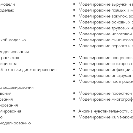
-модели
Моделирование выручки и 
моделью
Моделирование прямых и к
Моделирование закупок, за
Моделирование основных с
Моделирование трудовых и 
Моделирование налоговой 
ской моделью
Моделирование финансово
Моделирование первого и 
моделирования
 расчетов
Моделирование процессов 
фициенты
Моделирование факторов с
R и ставки дисконтирования
Моделирование инфляции и
Моделирование инструмент
Моделирование постпродаж
о моделирования
ования
Моделирование проектной 
ования
Моделирование многопрофи
ирования
елирования
Анализ чувствительности,
ию
Моделирование «unit-экон
 моделированию