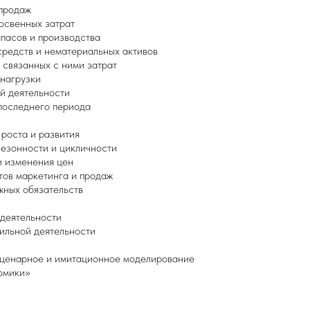
продаж
освенных затрат
пасов и производства
редств и нематериальных активов
связанных с ними затрат
нагрузки
й деятельности
последнего периода
роста и развития
езонности и цикличности
 изменения цен
ов маркетинга и продаж
ных обязательств
деятельности
льной деятельности
 сценарное и имитационное моделирование
омики»