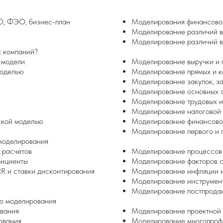
О, ФЭО, бизнес-план
Моделирования финансовог
Моделирование различий в 
Моделирование различий в
х компаний?
-модели
Моделирование выручки и 
моделью
Моделирование прямых и к
Моделирование закупок, за
Моделирование основных с
Моделирование трудовых и 
Моделирование налоговой 
ской моделью
Моделирование финансово
Моделирование первого и 
моделирования
 расчетов
Моделирование процессов 
фициенты
Моделирование факторов с
R и ставки дисконтирования
Моделирование инфляции и
Моделирование инструмент
Моделирование постпродаж
о моделирования
ования
Моделирование проектной 
ования
Моделирование многопрофи