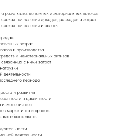
о результата, денежных и материальных потоков
сроках начисления доходов, расходов и затрат
 сроках начисления и оплаты
продаж
освенных затрат
пасов и производства
редств и нематериальных активов
связанных с ними затрат
нагрузки
й деятельности
последнего периода
роста и развития
езонности и цикличности
 изменения цен
ов маркетинга и продаж
ных обязательств
деятельности
льной деятельности