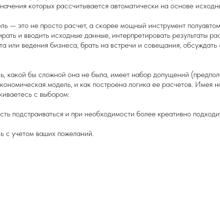
начения которых рассчитывается автоматически на основе исходн
ь — это не просто расчет, а скорее мощный инструмент полуавто
рать и вводить исходные данные, интерпретировать результаты рас
а или ведения бизнеса, брать на встречи и совещания, обсуждать 
ль, какой бы сложной она не была, имеет набор допущений (предпо
экономическая модель, и как построена логика ее расчетов. Имея 
киваетесь с выбором:
сть подстраиваться и при необходимости более креативно подходи
ь с учетом ваших пожеланий.