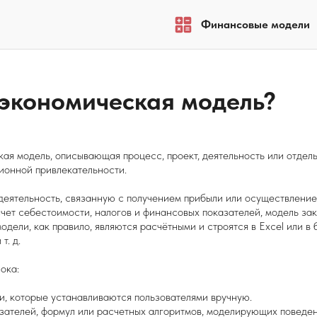
Финансовые модели
-экономическая модель?
я модель, описывающая процесс, проект, деятельность или отдел
ионной привлекательности.
ятельность, связанную с получением прибыли или осуществлением
асчет себестоимости, налогов и финансовых показателей, модель за
дели, как правило, являются расчётными и строятся в Excel или в
т. д.
ока:
и, которые устанавливаются пользователями вручную.
азателей, формул или расчетных алгоритмов, моделирующих поведе